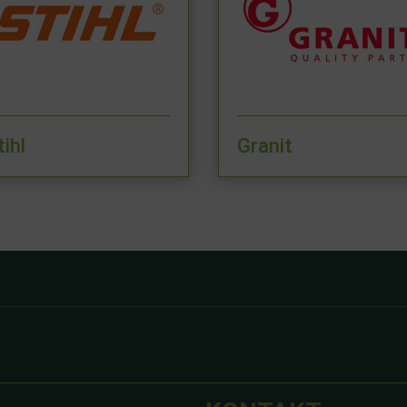
tihl
Granit