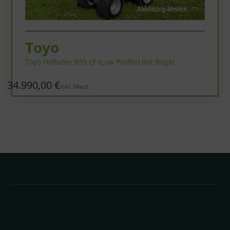
Toyo
Toyo Hoflader 839 LP (Low Profile) mit Bügel
34.990,00 €
Inkl. Mwst.