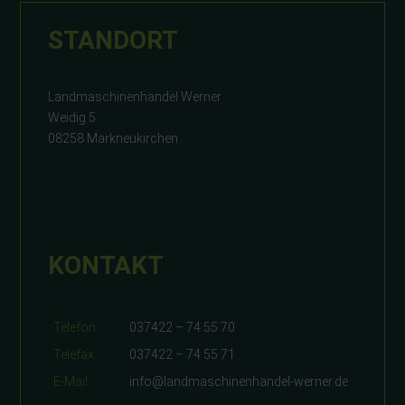
STANDORT
Landmaschinenhandel Werner
Weidig 5
08258 Markneukirchen
KONTAKT
Telefon:
037422 – 74 55 70
Telefax:
037422 – 74 55 71
E-Mail:
info@landmaschinenhandel-werner.de