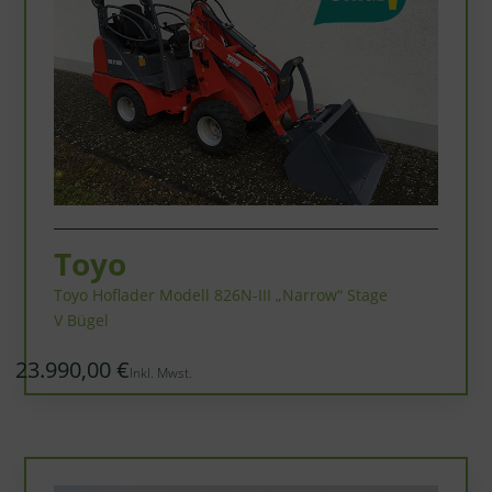
Toyo
Toyo Hoflader Modell 826N-III „Narrow“ Stage
V Bügel
23.990,00 €
Inkl. Mwst.