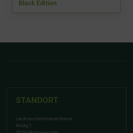
Black Edition
STANDORT
Landmaschinenhandel Werner
Weidig 5
08258 Markneukirchen