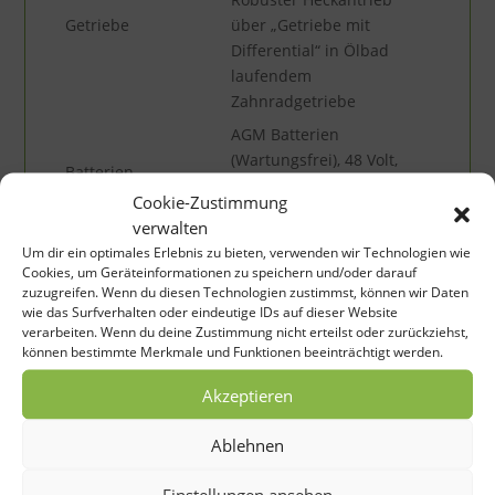
Getriebe
über „Getriebe mit
Differential“ in Ölbad
laufendem
Zahnradgetriebe
AGM Batterien
(Wartungsfrei), 48 Volt,
Batterien
Batterie-Pack 6x 8-Volt,
Cookie-Zustimmung
260Ah
verwalten
Q Profi Automatic-
Um dir ein optimales Erlebnis zu bieten, verwenden wir Technologien wie
Ladegerät 48V mit
Cookies, um Geräteinformationen zu speichern und/oder darauf
zuzugreifen. Wenn du diesen Technologien zustimmst, können wir Daten
Ladeanzeige + Fehler-
wie das Surfverhalten oder eindeutige IDs auf dieser Website
Analyse-Funktion,
Ladegerät
verarbeiten. Wenn du deine Zustimmung nicht erteilst oder zurückziehst,
Automatische
können bestimmte Merkmale und Funktionen beeinträchtigt werden.
Wegfahrsperre während
Akzeptieren
des Ladevorganges, 220
Volt Anschluss
Ablehnen
Einstellungen ansehen