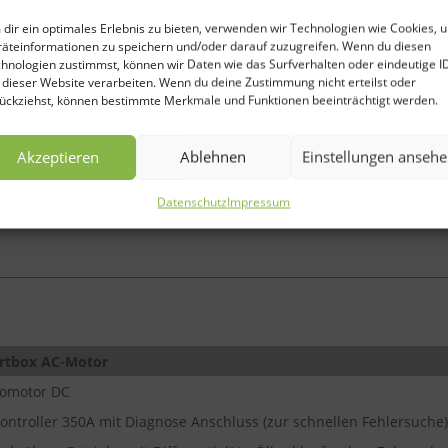
dir ein optimales Erlebnis zu bieten, verwenden wir Technologien wie Cookies, 
A
äteinformationen zu speichern und/oder darauf zuzugreifen. Wenn du diesen
hnologien zustimmst, können wir Daten wie das Surfverhalten oder eindeutige I
 dieser Website verarbeiten. Wenn du deine Zustimmung nicht erteilst oder
ückziehst, können bestimmte Merkmale und Funktionen beeinträchtigt werden.
Akzeptieren
Ablehnen
Einstellungen anseh
Datenschutz
Impressum
rtbox AC-Motor
tromotor DC
ontroller 350A mit Diagnose Anschluss (zur schnellen Fehlersuche