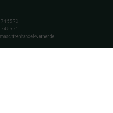
 74 55 70
 74 55 71
dmaschinenhandel-werner.de