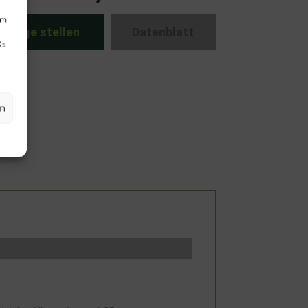
um
nfrage stellen
Datenblatt
Ds
en
)