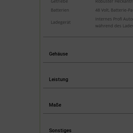
Getriebe
Robuster Heckantri
Batterien
48 Volt, Batterie-P
Internes Profi Aut
Ladegerät
während des Ladev
Gehäuse
Leistung
Maße
Sonstiges