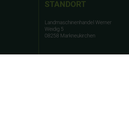
STANDORT
Landmaschinenhandel Werner
Weidig 5
08258 Markneukirchen
ÖFFNUNGSZEITEN
Montag – Freitag:
Samstag:
Wir haben aus betrieblichen Gründen 