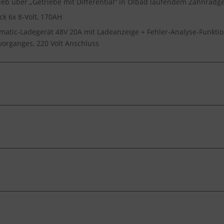
eb über „Getriebe mit Differential“ in Ölbad laufendem Zahnradge
ack 6x 8-Volt, 170AH
omatic-Ladegerät 48V 20A mit Ladeanzeige + Fehler-Analyse-Funkt
organges, 220 Volt Anschluss