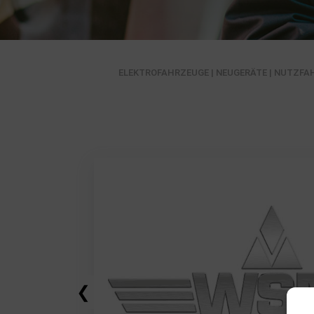
ELEKTROFAHRZEUGE
|
NEUGERÄTE
|
NUTZFA
❮