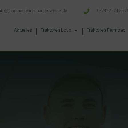
nfo@landmaschinenhandel-werner.de

037422 - 74 55 7
Aktuelles
Traktoren Lovol
Traktoren Farmtrac