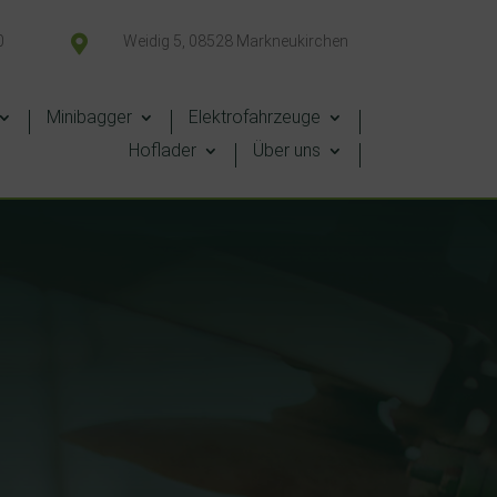
0

Weidig 5, 08528 Markneukirchen
Minibagger
Elektrofahrzeuge
Hoflader
Über uns