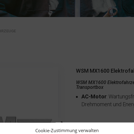
HRZEUGE
WSM MX1600 Elektrofah
WSM MX1600 Elektrofahrzeu
Transportbox
AC-Motor
: Wartungsf
Drehmoment und Ener
❯
Cookie-Zustimmung verwalten