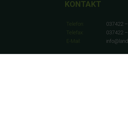
KONTAKT
Telefon:
037422 –
Telefax:
037422 –
E-Mail:
info@lan
8:00-17:00 Uhr
9:00-12:00 Uhr
am 01.08.2026 geschlossen!!!