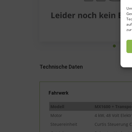
Um 
Ger
Tec
auf
zur
Technische Daten
Fahrwerk
Modell
MX1600 + Transpo
Motor
4 kW, 48 Volt Elek
Steuereinheit
Curtis Steuerung C