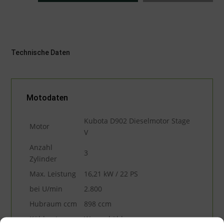
Technische Daten
Motodaten
Kubota D902 Dieselmotor Stage
Motor
V
Anzahl
3
Zylinder
Max. Leistung
16,21 kW / 22 PS
bei U/min
2.800
Hubraum ccm
898 ccm
Kühlsystem
Wasserkühler