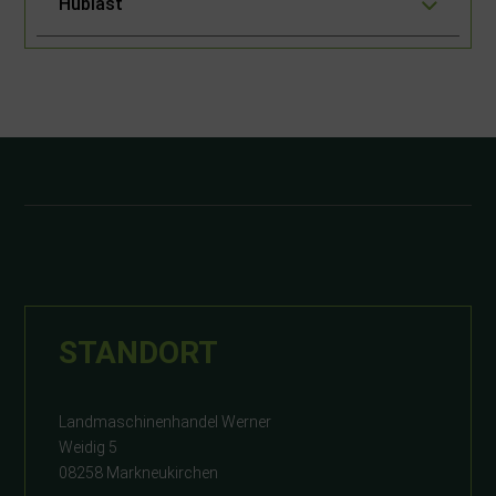
Hublast
STANDORT
Landmaschinenhandel Werner
Weidig 5
08258 Markneukirchen