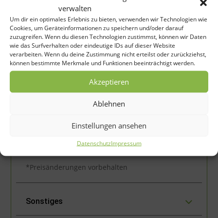
verwalten
Um dir ein optimales Erlebnis zu bieten, verwenden wir Technologien wie
Maße
Modell
PS
Behältervolumen
Streumen
Cookies, um Geräteinformationen zu speichern und/oder darauf
(cm)
zuzugreifen. Wenn du diesen Technologien zustimmst, können wir Daten
wie das Surfverhalten oder eindeutige IDs auf dieser Website
verarbeiten. Wenn du deine Zustimmung nicht erteilst oder zurückziehst,
10-
PR150
können bestimmte Merkmale und Funktionen beeinträchtigt werden.
25
60 Ltr.
73x73x85
2-6 m
Ersatzteilliste
PS
Akzeptieren
20-
PR240
Ablehnen
30
200 Ltr.
Ø 95×81
2-6 m
Ersatzteilliste
PS
Einstellungen ansehen
25-
PR300
Ø
40
270 Ltr.
2-6 m
Datenschutz
Impressum
Ersatzteilliste
103×89
PS
*Preisänderungen vorbehalten
Sonstiges