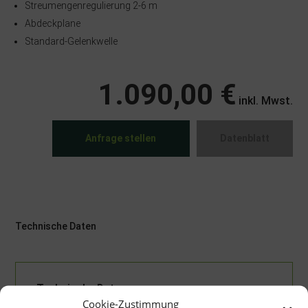
Streumengenregulierung 2-6 m
Abdeckplane
Standard-Gelenkwelle
1.090,00 €
inkl. Mwst.
Anfrage stellen
Datenblatt
Technische Daten
Technische Daten
Cookie-Zustimmung