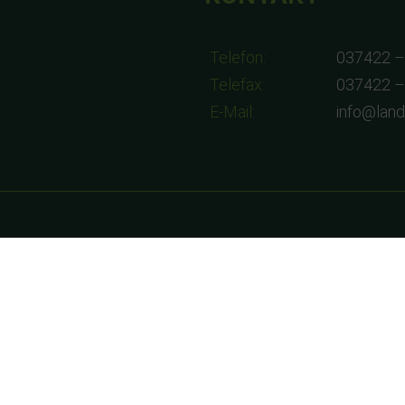
Telefon:
037422 –
Telefax:
037422 –
E-Mail:
info@lan
8:00-17:00 Uhr
9:00-12:00 Uhr
am 01.08.2026 geschlossen!!!