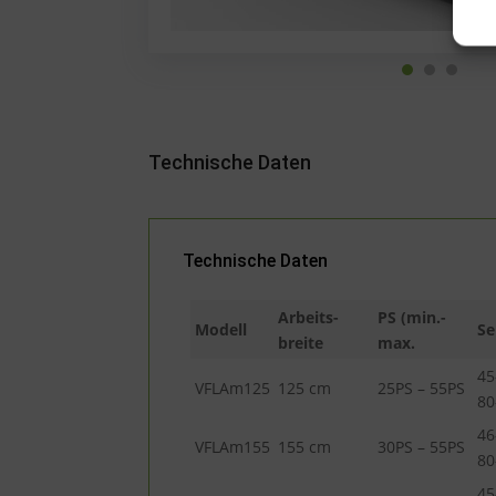
Technische Daten
Technische Daten
Arbeits-
PS (min.-
Modell
Se
breite
max.
4
VFLAm125
125 cm
25PS – 55PS
8
4
VFLAm155
155 cm
30PS – 55PS
8
4