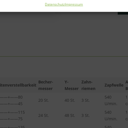
Datenschutz
Impressum
Becher-
Y-
Zahn-
itenverstellbarkeit
Zapfwelle
messer
Messer
riemen
B
5——+——80
540
1
20 St.
40 St.
3 St.
0——+——45
U/min.
6——+——115
540
1
24 St.
48 St.
3 St.
0——+——75
U/min.
5——+——135
540