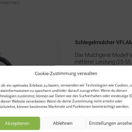
 FARMTRAC
Schlegelmulcher VFLA
Das Mulchgerät Modell V
mittlerer Leistung (25-5
entwickelt. Dieses Model
Cookie-Zustimmung verwalten
Schnittabfällen, Pflanzen
Mit hinten offener Motor
dir ein optimales Erlebnis zu bieten, verwenden wir Technologien wie Cookies, 
das Schneiden von langem
äteinformationen zu speichern und/oder darauf zuzugreifen. Wenn du diesen
❯
Glockengetriebe wird dur
hnologien zustimmst, können wir Daten wie das Surfverhalten oder eindeutige I
 dieser Website verarbeiten. Wenn du deine Zustimmung nicht erteilst oder
Kegelradgetriebe mit Fre
ückziehst, können bestimmte Merkmale und Funktionen beeinträchtigt werden.
Akzeptieren
Ablehnen
Einstellungen anseh