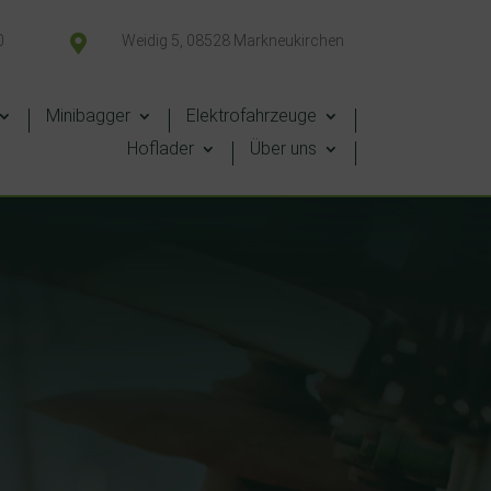
0

Weidig 5, 08528 Markneukirchen
Minibagger
Elektrofahrzeuge
Hoflader
Über uns