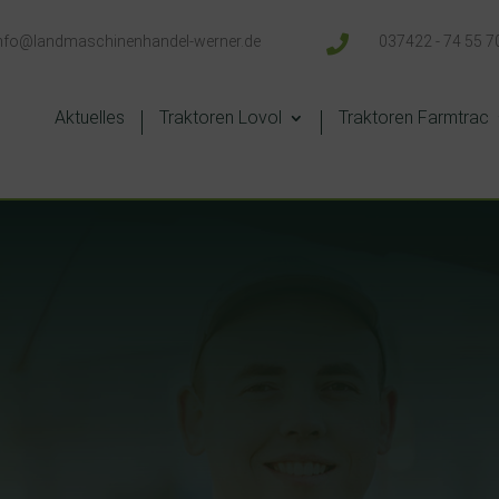
nfo@landmaschinenhandel-werner.de

037422 - 74 55 7
Aktuelles
Traktoren Lovol
Traktoren Farmtrac