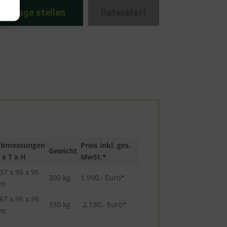
Anfrage stellen
Datenblatt
Abmessungen
Preis inkl. ges.
Gewicht
 x T x H
MwSt.*
37 x 95 x 95
300 kg
1.990,- Euro*
cm
67 x 95 x 95
330 kg
2.190,- Euro*
cm