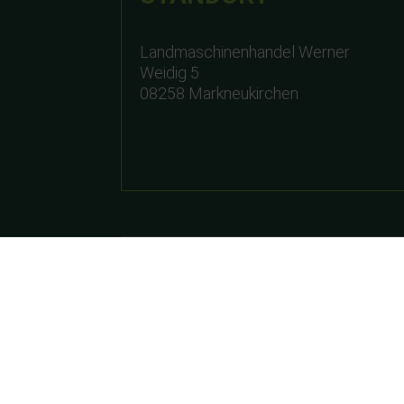
Landmaschinenhandel Werner
Weidig 5
08258 Markneukirchen
ÖFFNUNGSZEITEN
Montag – Freitag:
Samstag:
Wir haben aus betrieblichen Gründen 