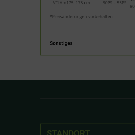
VFLAm175
175 cm
30PS – 55PS
8
*Preisänderungen vorbehalten
Sonstiges
STANDORT