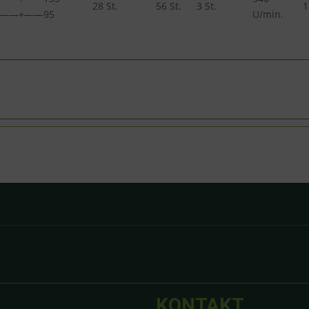
28 St.
56 St.
3 St.
1
0——+——95
U/min.
KONTAKT