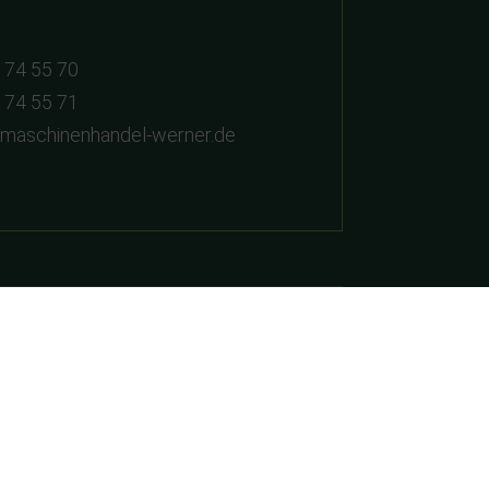
 74 55 70
 74 55 71
dmaschinenhandel-werner.de