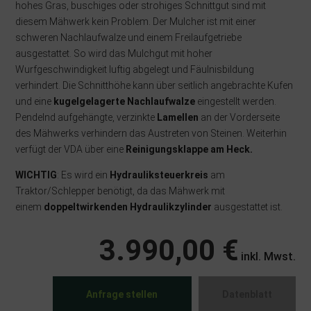
hohes Gras, buschiges oder strohiges Schnittgut sind mit
diesem Mähwerk kein Problem. Der Mulcher ist mit einer
schweren Nachlaufwalze und einem Freilaufgetriebe
ausgestattet. So wird das Mulchgut mit hoher
Wurfgeschwindigkeit luftig abgelegt und Fäulnisbildung
verhindert. Die Schnitthöhe kann über seitlich angebrachte Kufen
und eine
kugelgelagerte Nachlaufwalze
eingestellt werden.
Pendelnd aufgehängte, verzinkte
Lamellen
an der Vorderseite
des Mähwerks verhindern das Austreten von Steinen. Weiterhin
verfügt der VDA über eine
Reinigungsklappe am Heck.
WICHTIG
: Es wird ein
Hydrauliksteuerkreis
am
Traktor/Schlepper benötigt, da das Mähwerk mit
einem
doppeltwirkenden Hydraulikzylinder
ausgestattet ist.
3.990,00 €
inkl. Mwst.
Anfrage stellen
Datenblatt