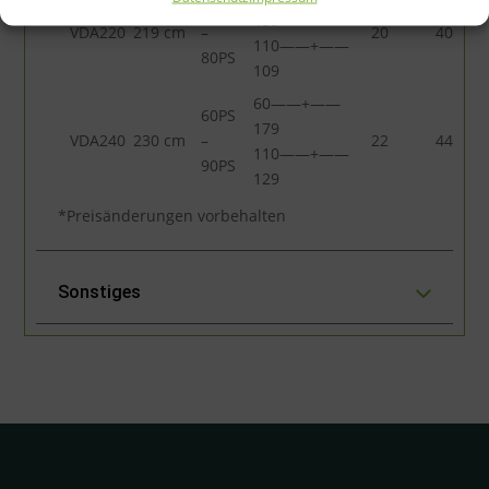
50PS
159
VDA220
219 cm
–
20
40
110——+——
80PS
109
60——+——
60PS
179
VDA240
230 cm
–
22
44
110——+——
90PS
129
*Preisänderungen vorbehalten
Sonstiges