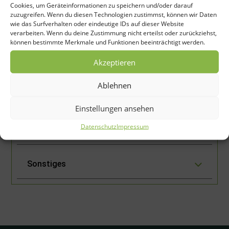
Cookies, um Geräteinformationen zu speichern und/oder darauf
zuzugreifen. Wenn du diesen Technologien zustimmst, können wir Daten
wie das Surfverhalten oder eindeutige IDs auf dieser Website
PS
verarbeiten. Wenn du deine Zustimmung nicht erteilst oder zurückziehst,
Modell
(min.-
Schwenkradius
Schaufelbreite
Zapfwell
können bestimmte Merkmale und Funktionen beeinträchtigt werden.
max.)
Akzeptieren
18PS
540
Ablehnen
BHM95
–
180 Grad
29 cm
U/min.
35PS
Einstellungen ansehen
*Preisänderungen vorbehalten ** Abmessungen
Datenschutz
Impressum
siehe Zeichnung
Sonstiges