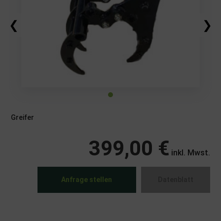
❮
❯
Greifer
399,00 €
inkl. Mwst.
Anfrage stellen
Datenblatt