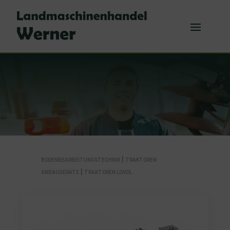
|
BODENBEARBEITUNGSTECHNIK
TRAKTOREN
|
ANBAUGERÄTE
TRAKTOREN LOVOL