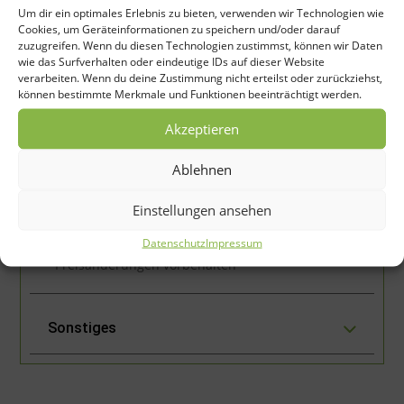
Um dir ein optimales Erlebnis zu bieten, verwenden wir Technologien wie
Cookies, um Geräteinformationen zu speichern und/oder darauf
zuzugreifen. Wenn du diesen Technologien zustimmst, können wir Daten
PS
Arbeits-
wie das Surfverhalten oder eindeutige IDs auf dieser Website
Modell
(min.-
Arbeitstiefe
Messer
Zapfwelle
verarbeiten. Wenn du deine Zustimmung nicht erteilst oder zurückziehst,
breite
max.)
können bestimmte Merkmale und Funktionen beeinträchtigt werden.
Akzeptieren
30PS
540
IGN150
150 cm
–
14 cm
21+21
U/min
Ablehnen
50PS
40PS
540
Einstellungen ansehen
IGN180
180 cm
–
14 cm
24+24
U/min
70PS
Datenschutz
Impressum
*Preisänderungen vorbehalten
Sonstiges