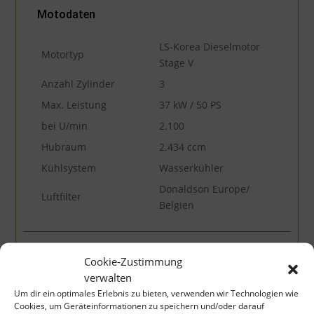
Motodaten
LS-Korea Dieselmotor
Motortyp
Stage V
Anzahl Zylinder
3
Max. Leistung
37 kW / 50 PS
bei U/min
2.100
Hubraum
2.434 ccm
Kühlsystem
Wasserkühler
Donaldson Europe/
Luftfilter
Belgien
Elektrische Anlagen
Cookie-Zustimmung
verwalten
Um dir ein optimales Erlebnis zu bieten, verwenden wir Technologien wie
Bereifung
Cookies, um Geräteinformationen zu speichern und/oder darauf