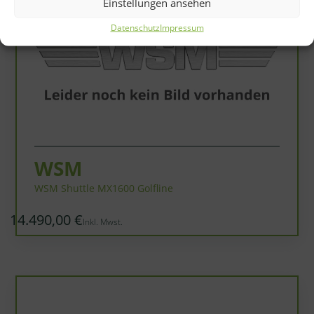
Einstellungen ansehen
Datenschutz
Impressum
WSM
WSM Shuttle MX1600 Golfline
14.490,00 €
Inkl. Mwst.