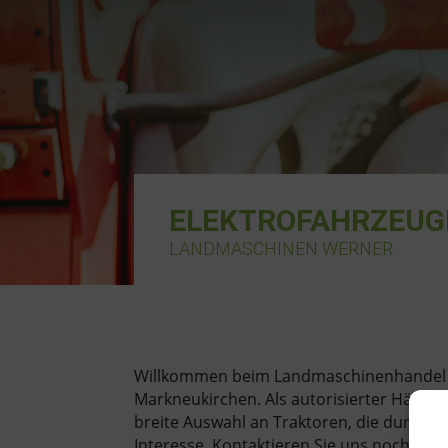
ELEKTROFAHRZEUG
LANDMASCHINEN WERNER
Willkommen beim Landmaschinenhandel Wer
Markneukirchen. Als autorisierter Händl
breite Auswahl an Traktoren, die durch ih
Interesse.
Kontaktieren Sie uns noch heu