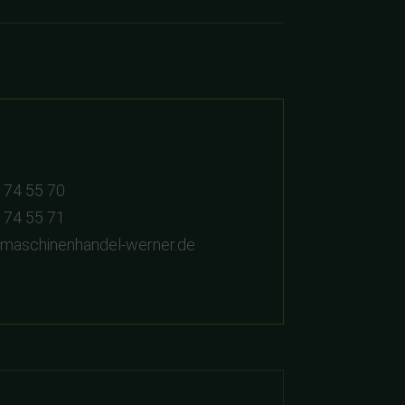
 74 55 70
 74 55 71
dmaschinenhandel-werner.de