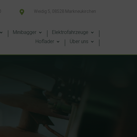
0

Weidig 5, 08528 Markneukirchen
Minibagger
Elektrofahrzeuge
Hoflader
Über uns