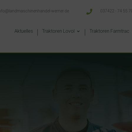
nfo@landmaschinenhandel-werner.de

037422 - 74 55 7
Aktuelles
Traktoren Lovol
Traktoren Farmtrac