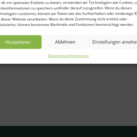
dir ein optimales Erlebnis zu bieten, verwenden wir Technologien wie Cookies, 
äteinformationen zu speichern und/oder darauf zuzugreifen. Wenn du diesen
hnologien zustimmst, können wir Daten wie das Surfverhalten oder eindeutige I
 dieser Website verarbeiten. Wenn du deine Zustimmung nicht erteilst oder
ückziehst, können bestimmte Merkmale und Funktionen beeinträchtigt werden.
Akzeptieren
Ablehnen
Einstellungen anseh
Datenschutz
Impressum