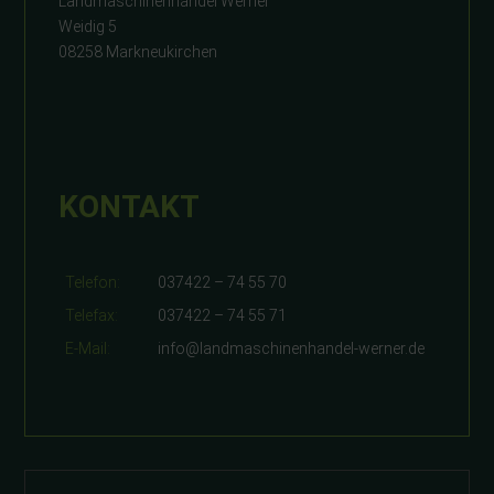
Landmaschinenhandel Werner
Weidig 5
08258 Markneukirchen
KONTAKT
Telefon:
037422 – 74 55 70
Telefax:
037422 – 74 55 71
E-Mail:
info@landmaschinenhandel-werner.de