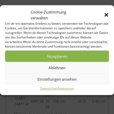
Technische Daten
Cookie-Zustimmung
verwalten
Um dir ein optimales Erlebnis zu bieten, verwenden wir Technologien wie
Cookies, um Geräteinformationen zu speichern und/oder darauf
Technische Daten
zuzugreifen. Wenn du diesen Technologien zustimmst, können wir Daten
wie das Surfverhalten oder eindeutige IDs auf dieser Website
verarbeiten. Wenn du deine Zustimmung nicht erteilst oder zurückziehst,
können bestimmte Merkmale und Funktionen beeinträchtigt werden.
Code
Modell
PS
Arbeitsbreite
Messer
Schnitthöhe
Akzeptieren
Ablehnen
Rotor mit Gußschlegel
22-
SLMD-
Einstellungen ansehen
SMP132
40
132 cm
40 St.
3-80 cm
SMP132
PS
Datenschutz
Impressum
30-
SLMD-
SMP158
50
158 cm
48 St.
3-80 cm
SMP158
PS