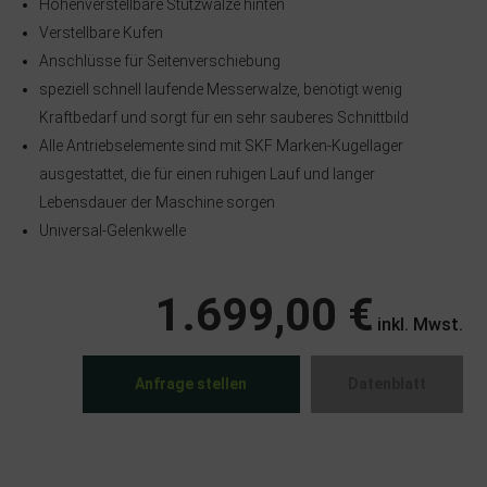
Höhenverstellbare Stützwalze hinten
Verstellbare Kufen
Anschlüsse für Seitenverschiebung
speziell schnell laufende Messerwalze, benötigt wenig
Kraftbedarf und sorgt für ein sehr sauberes Schnittbild
Alle Antriebselemente sind mit SKF Marken-Kugellager
ausgestattet, die für einen ruhigen Lauf und langer
Lebensdauer der Maschine sorgen
Universal-Gelenkwelle
1.699,00 €
inkl. Mwst.
Anfrage stellen
Datenblatt