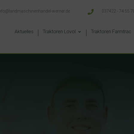
nfo@landmaschinenhandel-werner.de

037422 - 74 55 7
Aktuelles
Traktoren Lovol
Traktoren Farmtrac