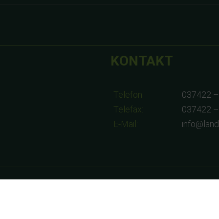
KONTAKT
Telefon:
037422 –
Telefax:
037422 –
E-Mail:
info@lan