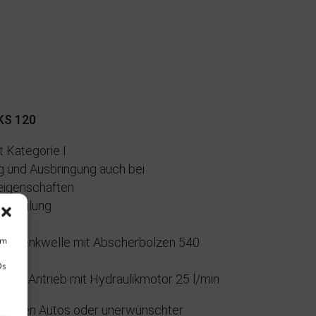
KS 120
t Kategorie I
 und Ausbringung auch bei
eigenschaften
Verteilung
um
t Gelenkwelle mit Abscherbolzen 540
Ds
tor: Antrieb mit Hydraulikmotor 25 l/min
kenden Autos oder unerwünschter