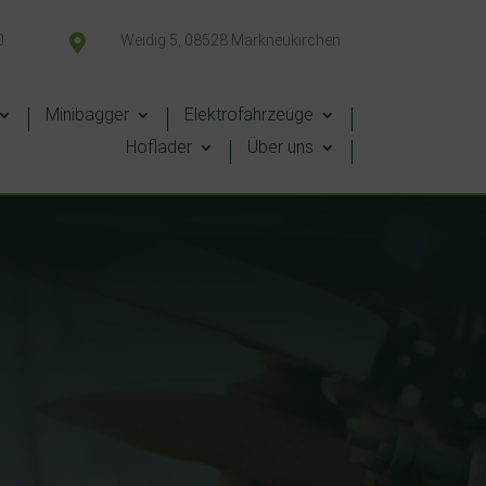
0

Weidig 5, 08528 Markneukirchen
Minibagger
Elektrofahrzeuge
Hoflader
Über uns