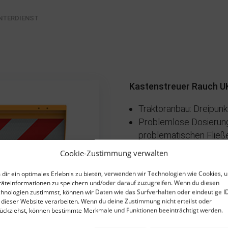
NTERDIENST
Kastenstreuer Rauch U
Traktoranbau: Dreipunk
Problemlose Dosierung
problematischen Fließ
Energiearme, fallende 
Cookie-Zustimmung verwalten
Antrieb:
dir ein optimales Erlebnis zu bieten, verwenden wir Technologien wie Cookies, 
UKS 120: Antrieb mi
❯
äteinformationen zu speichern und/oder darauf zuzugreifen. Wenn du diesen
U/min
hnologien zustimmst, können wir Daten wie das Surfverhalten oder eindeutige I
UKS 120 Hydraulikmo
 dieser Website verarbeiten. Wenn du deine Zustimmung nicht erteilst oder
ückziehst, können bestimmte Merkmale und Funktionen beeinträchtigt werden.
Anstrahlungen von par