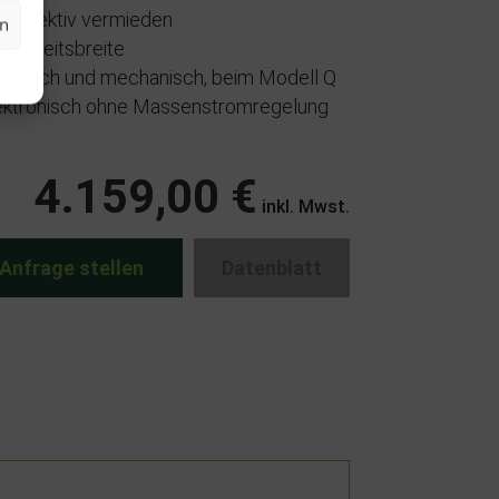
n effektiv vermieden
en
r Arbeitsbreite
ektrisch und mechanisch, beim Modell Q
lektronisch ohne Massenstromregelung
4.159,00 €
inkl. Mwst.
Anfrage stellen
Datenblatt