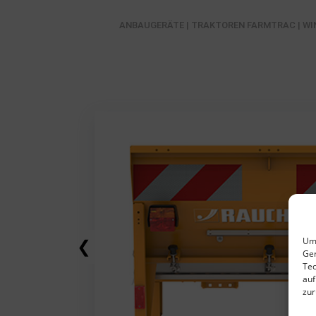
ANBAUGERÄTE
|
TRAKTOREN FARMTRAC
|
WI
Um 
❮
Ger
Tec
auf
zur