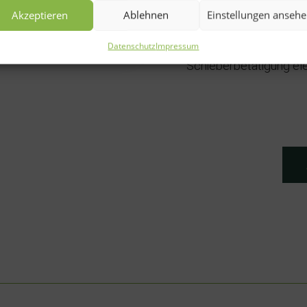
Streuguteintrag werde
Akzeptieren
Ablehnen
Einstellungen anseh
Grenzstreuen mit feste
Datenschutz
Impressum
Schieberbetätigung el
Schieberbetätigung e