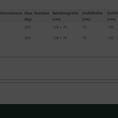
ltervolumen
Max. Nutzlast
Behältergröße
Einfüllhöhe
Einfül
(kg)
(cm)
(cm)
(cm)
500
138 x 70
75
130
500
138 x 70
75
130