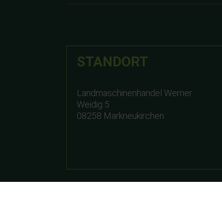
STANDORT
Landmaschinenhandel Werner
Weidig 5
08258 Markneukirchen
ÖFFNUNGSZEITEN