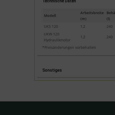
Technische Daten
Arbeitsbreite
Behä
Modell
(m)
(l)
UKS 120
1,2
240
UKW 120
1,2
240
Hydraulikmotor
*Preisänderungen vorbehalten
Sonstiges