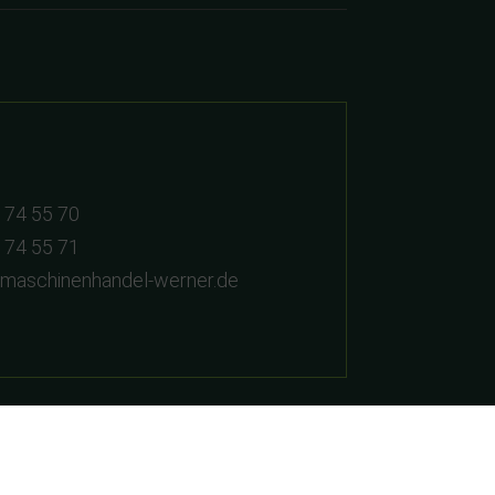
 74 55 70
 74 55 71
dmaschinenhandel-werner.de