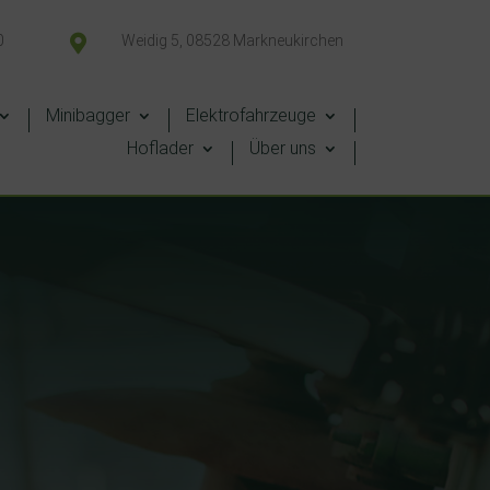
0

Weidig 5, 08528 Markneukirchen
Minibagger
Elektrofahrzeuge
Hoflader
Über uns