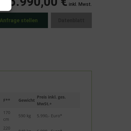
5.990,00 €
inkl. Mwst.
Anfrage stellen
Datenblatt
Preis inkl. ges.
F**
Gewicht
MwSt.+
170
590 kg
5.990,- Euro*
cm
220