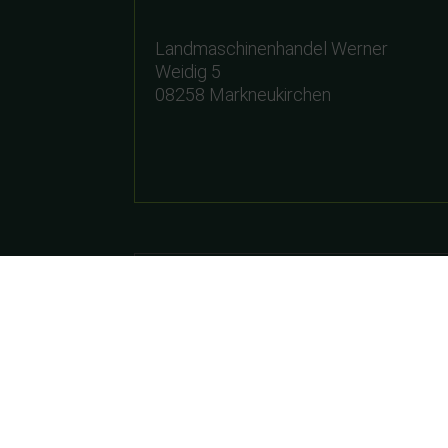
Landmaschinenhandel Werner
Weidig 5
08258 Markneukirchen
ÖFFNUNGSZEITEN
Montag – Freitag:
Samstag:
Wir haben aus betrieblichen Gründen 