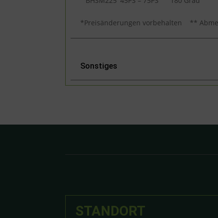
BHSM225
45PS – 75PS
180 Grad
*Preisänderungen vorbehalten ** Abme
Sonstiges
STANDORT