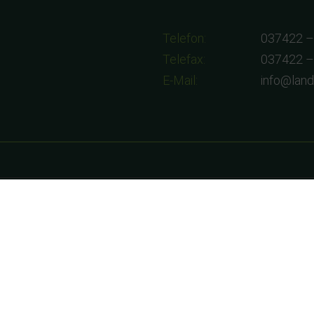
Telefon:
037422 –
Telefax:
037422 –
E-Mail:
info@lan
8:00-17:00 Uhr
9:00-12:00 Uhr
am 01.08.2026 geschlossen!!!