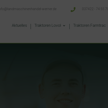
nfo@landmaschinenhandel-werner.de

037422 - 74 55 7
Aktuelles
Traktoren Lovol
Traktoren Farmtrac