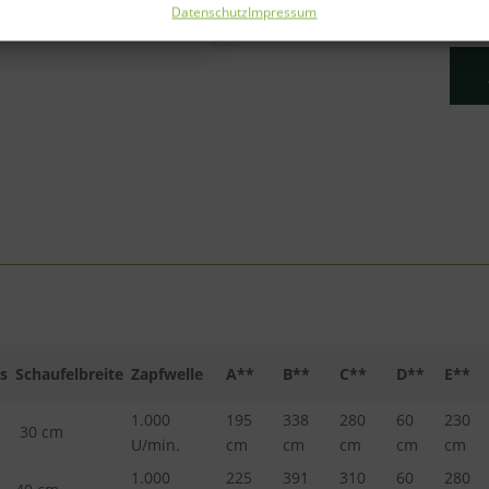
Datenschutz
Impressum
s
Schaufelbreite
Zapfwelle
A**
B**
C**
D**
E**
1.000
195
338
280
60
230
30 cm
U/min.
cm
cm
cm
cm
cm
1.000
225
391
310
60
280