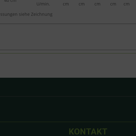
40 cm
U/min.
cm
cm
cm
cm
cm
ssungen siehe Zeichnung
KONTAKT