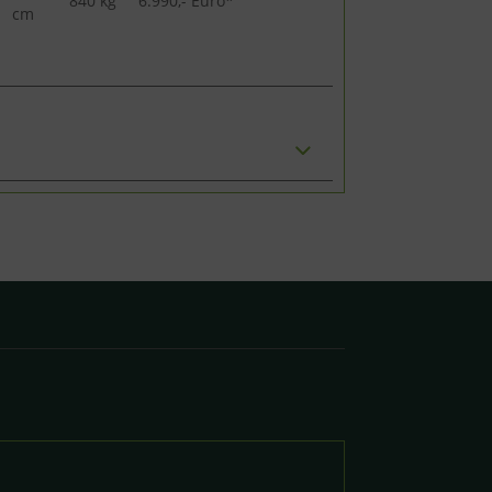
840 kg
6.990,- Euro*
cm