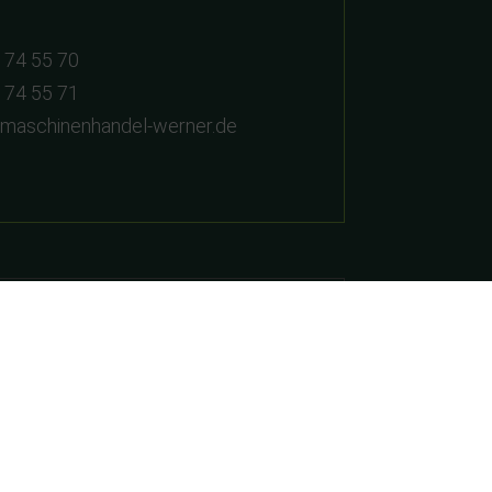
 74 55 70
 74 55 71
dmaschinenhandel-werner.de