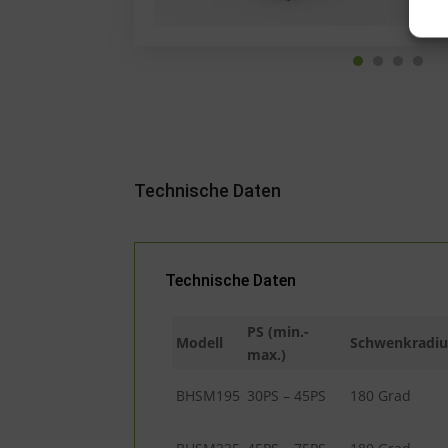
Technische Daten
Technische Daten
PS (min.-
Modell
Schwenkradiu
max.)
BHSM195
30PS – 45PS
180 Grad